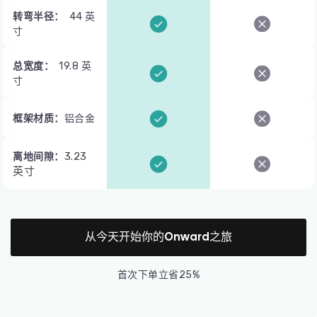
转弯半径：
44 英
寸
总宽度：
19.8 英
寸
框架材质：
铝合金
3.23
离地间隙：
英寸
从今天开始你的Onward之旅
首次下单立省25%