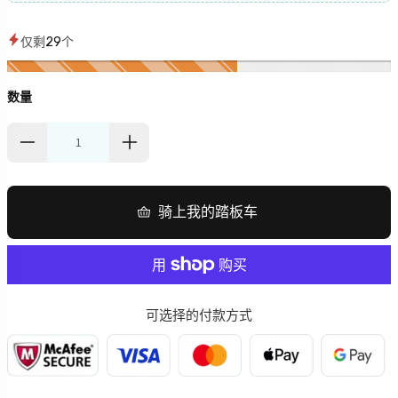
承重能力
：330磅
最高速度
：最高可达 4 英里/小时
仅剩
29
个
车架材质
：铝合金
离地间隙
：3.23 英寸
数量
转弯半径
：44 英寸
总宽度
：19.8 英寸
总长度
：39.6 英寸
座椅到甲板的高度
：15.5–17 英寸
座椅离地高度
：16.3–20.2 英寸
骑上我的踏板车
座椅尺寸
：17 x 17 英寸
不含电池重量
：65.2磅
含电池重量
：71磅（12安时）/ 76.2磅（25安时）
电池选项
：24V 12Ah（续航里程 13.67 英里）/ 24V 25Ah（续航
里程 25.91 英里）
可选择的付款方式
电池充电器
：2.0/3.5A
电机输出
：24V直流电机，密封式变速驱动桥
制动器
：再生制动和机电制动
轮胎（实心胎）
：前轮：2×7 英寸 / 后轮：2.5×8 英寸