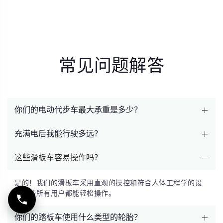
常见问题解答
你们的电动代步车最大承重是多少？
充满电后我能行驶多远？
我们的滑板车设计承重可达 330 磅，可为各种人群提供安全
舒适的骑行体验。
这些滑板车容易操作吗？
Power House 电动代步车单次充电后最大续航里程可达 11.7
英里，具体取决于地形和使用情况。
是的！我们的滑板车采用直观的操控和符合人体工程学的设
计，使所有用户都能轻松操作。
你们的踏板车使用什么类型的轮胎？